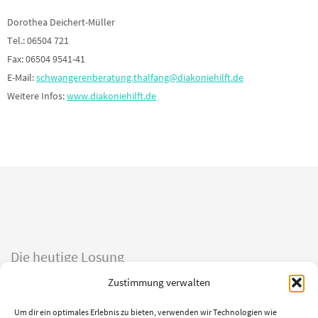
Dorothea Deichert-Müller
Tel.: 06504 721
Fax: 06504 9541-41
E-Mail:
schwangerenberatung.thalfang@diakoniehilft.de
Weitere Infos:
www.diakoniehilft.de
Die heutige Losung
Zustimmung verwalten
Du machst fröhlich, was da lebet im Osten wie im Westen.
Psalm 65,9
Um dir ein optimales Erlebnis zu bieten, verwenden wir Technologien wie