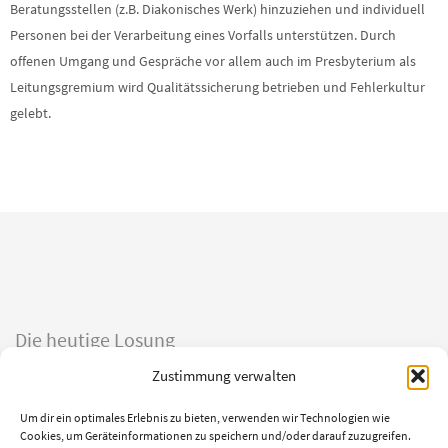
Beratungsstellen (z.B. Diakonisches Werk) hinzuziehen und individuell
Personen bei der Verarbeitung eines Vorfalls unterstützen. Durch
offenen Umgang und Gespräche vor allem auch im Presbyterium als
Leitungsgremium wird Qualitätssicherung betrieben und Fehlerkultur
gelebt.
Die heutige Losung
Zustimmung verwalten
Du bist der Gott, der mir hilft; täglich harre ich auf dich.
Psalm 25,5
Um dir ein optimales Erlebnis zu bieten, verwenden wir Technologien wie
Bittet, so wird euch gegeben; suchet, so werdet ihr finden; klopfet an, so
Cookies, um Geräteinformationen zu speichern und/oder darauf zuzugreifen.